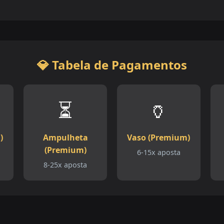
💎 Tabela de Pagamentos
⏳
🏺
)
Ampulheta
Vaso (Premium)
(Premium)
6-15x aposta
8-25x aposta