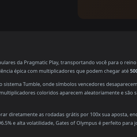
pulares da Pragmatic Play, transportando você para o rei
riência épica com multiplicadores que podem chegar até
50
 sistema Tumble, onde símbolos vencedores desaparecem p
multiplicadores coloridos aparecem aleatoriamente e são 
ar diretamente as rodadas grátis por 100x sua aposta, e
6.5% e alta volatilidade, Gates of Olympus é perfeito pa