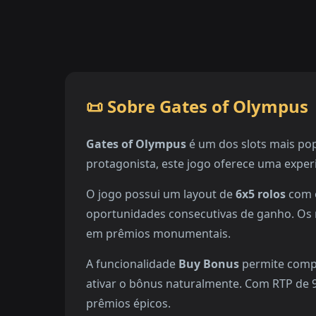
📜 Sobre Gates of Olympus
Gates of Olympus
é um dos slots mais po
protagonista, este jogo oferece uma expe
O jogo possui um layout de
6x5 rolos
com o
oportunidades consecutivas de ganho. Os 
em prêmios monumentais.
A funcionalidade
Buy Bonus
permite compr
ativar o bônus naturalmente. Com RTP de 9
prêmios épicos.