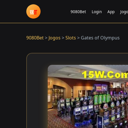
9080Bet
Login
App
Jog
9080Bet
>
Jogos
>
Slots
> Gates of Olympus