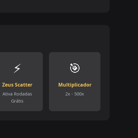
⚡
🎯
Zeus Scatter
Multiplicador
Ativa Rodadas
2x - 500x
Grátis