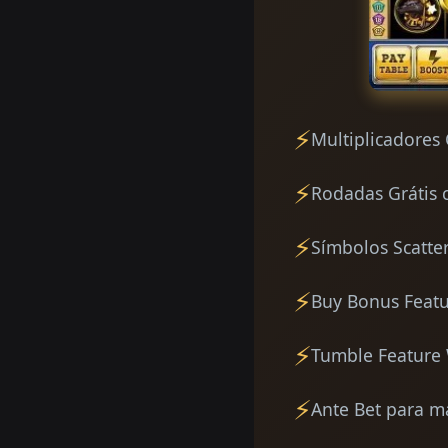
Multiplicadores 
Rodadas Grátis 
Símbolos Scatte
Buy Bonus Feat
Tumble Feature
Ante Bet para m