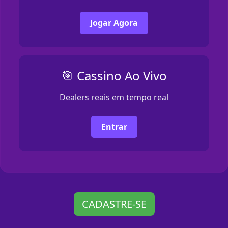
Jogar Agora
🎯 Cassino Ao Vivo
Dealers reais em tempo real
Entrar
CADASTRE-SE