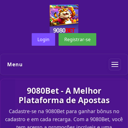
Login
Registrar-se
Menu
9080Bet - A Melhor
Plataforma de Apostas
Cadastre-se na 9080Bet para ganhar bônus no
cadastro e em cada recarga. Com a 9080Bet, você
tem acesso a promoções incríveis e uma