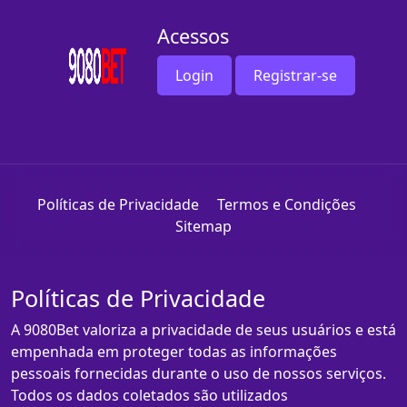
Acessos
Login
Registrar-se
Políticas de Privacidade
Termos e Condições
Sitemap
Políticas de Privacidade
A 9080Bet valoriza a privacidade de seus usuários e está
empenhada em proteger todas as informações
pessoais fornecidas durante o uso de nossos serviços.
Todos os dados coletados são utilizados