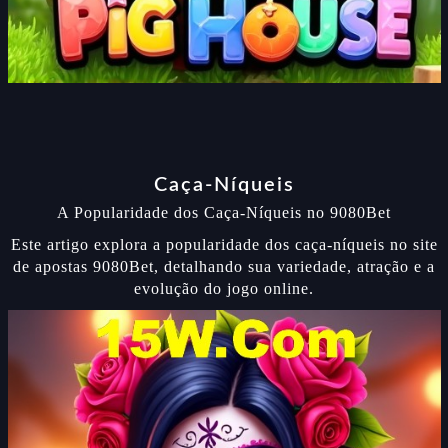
Caça-Níqueis
A Popularidade dos Caça-Níqueis no 9080Bet
Este artigo explora a popularidade dos caça-níqueis no site
de apostas 9080Bet, detalhando sua variedade, atração e a
evolução do jogo online.