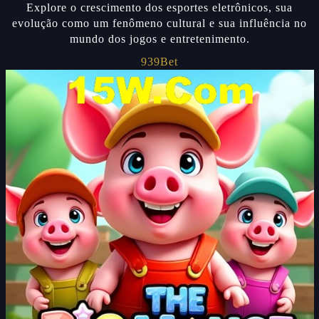
Explore o crescimento dos esportes eletrônicos, sua
evolução como um fenômeno cultural e sua influência no
mundo dos jogos e entretenimento.
939Bet