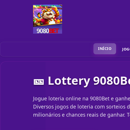
INÍCIO
JOG
🎫 Lottery 9080B
Jogue loteria online na 9080Bet e ganhe
Diversos jogos de loteria com sorteios d
milionários e chances reais de ganhar. T