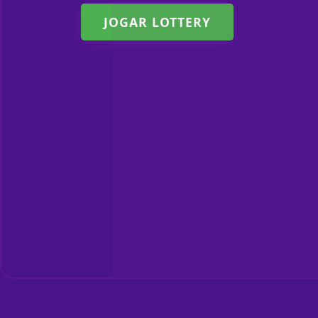
JOGAR LOTTERY