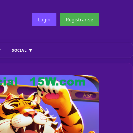
Login
Registrar-se
SOCIAL