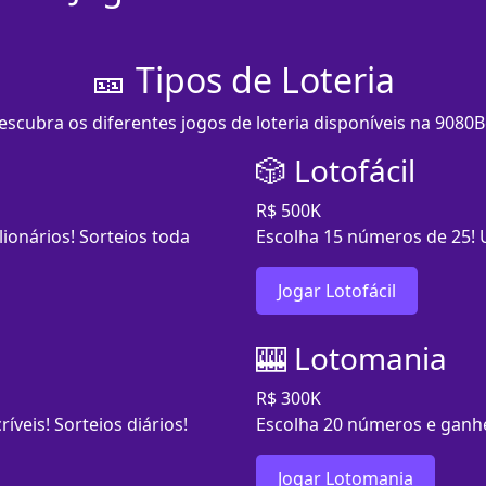
🎫 Tipos de Loteria
escubra os diferentes jogos de loteria disponíveis na 9080B
🎲 Lotofácil
R$ 500K
ionários! Sorteios toda
Escolha 15 números de 25! U
Jogar Lotofácil
🎰 Lotomania
R$ 300K
veis! Sorteios diários!
Escolha 20 números e ganhe
Jogar Lotomania