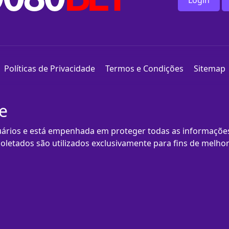
Login
Políticas de Privacidade
Termos e Condições
Sitemap
de
suários e está empenhada em proteger todas as informaçõe
coletados são utilizados exclusivamente para fins de melho