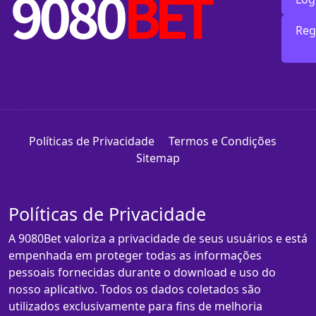
Reg
Políticas de Privacidade
Termos e Condições
Sitemap
Políticas de Privacidade
A 9080Bet valoriza a privacidade de seus usuários e está
empenhada em proteger todas as informações
pessoais fornecidas durante o download e uso do
nosso aplicativo. Todos os dados coletados são
utilizados exclusivamente para fins de melhoria