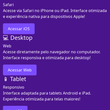
Safari
Acesse via Safari no iPhone ou iPad. Interface otimizada
e experiência nativa para dispositivos Apple!
Acessar iOS
💻 Desktop
Web
Acesse diretamente pelo navegador no computador.
Interface responsiva e otimizada para desktop!
Acessar Web
📱 Tablet
Responsivo
Interface adaptada para tablets Android e iPad.
Experiência otimizada para telas maiores!