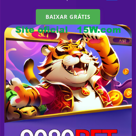
BAIXAR GRÁTIS